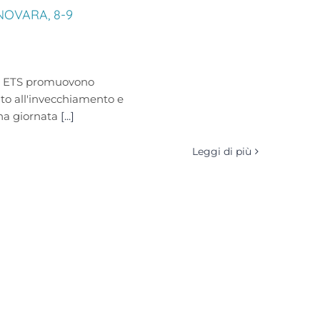
NOVARA, 8-9
ne ETS promuovono
 all'invecchiamento e
una giornata
[...]
Leggi di più