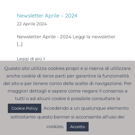
Newsletter Aprile – 2024
22 Aprile 2024
Newsletter Aprile - 2024 Leggi la newsletter
[...]
Leggi di più
Questo sito utilizza cookies propri e si riserva di utilizzare
anche cookie di terze parti per garantire la funzionalità
del sito e per tenere conto delle scelte di navigazione. Per
maggiori dettagli e sapere come negare il consenso a
WEBINAR – DE-PRESCRIZIONE
tutti o ad alcuni cookie è possibile consultare la
ESPERIENZE A CONFRONTO PER
. Accedendo a un qualunque elemento
Cookie Policy
LAVORARE IN RETE – Webinar: giovedì 9
sottostante questo banner si acconsente all'uso dei
maggio 17:30-19:30
19 Aprile 2024
cookies.
Accetto