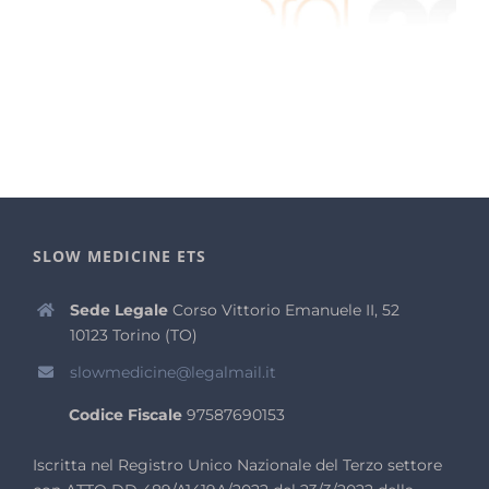
SLOW MEDICINE ETS
Sede Legale
Corso Vittorio Emanuele II, 52
10123 Torino (TO)
slowmedicine@legalmail.it
Codice Fiscale
97587690153
Iscritta nel Registro Unico Nazionale del Terzo settore