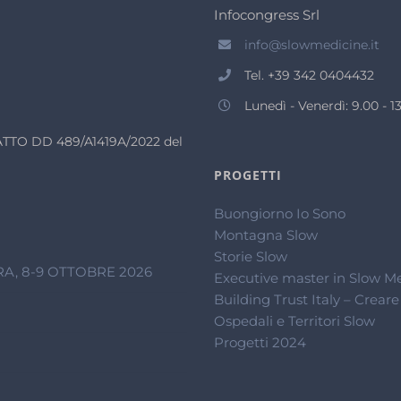
Infocongress Srl
info@slowmedicine.it
Tel. +39 342 0404432
Lunedì - Venerdì: 9.00 - 13
n ATTO DD 489/A1419A/2022 del
PROGETTI
Buongiorno Io Sono
Montagna Slow
Storie Slow
A, 8-9 OTTOBRE 2026
Executive master in Slow M
Building Trust Italy – Creare
Ospedali e Territori Slow
Progetti 2024