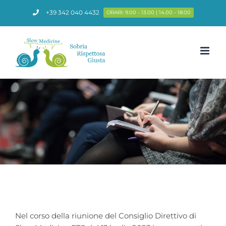
Salta
+39 342 040 4432
ORARI: 9.00 - 13.00 | 14.00 - 18.00
al
contenuto
Nel corso della riunione del Consiglio Direttivo di