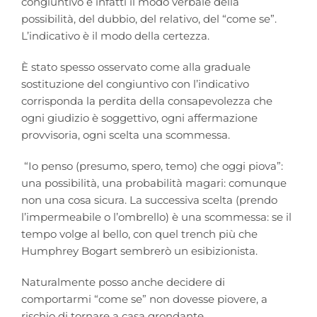
congiuntivo è infatti il modo verbale della
possibilità, del dubbio, del relativo, del “come se”.
L’indicativo è il modo della certezza.
È stato spesso osservato come alla graduale
sostituzione del congiuntivo con l’indicativo
corrisponda la perdita della consapevolezza che
ogni giudizio è soggettivo, ogni affermazione
provvisoria, ogni scelta una scommessa.
“Io penso (presumo, spero, temo) che oggi piova”:
una possibilità, una probabilità magari: comunque
non una cosa sicura. La successiva scelta (prendo
l’impermeabile o l’ombrello) è una scommessa: se il
tempo volge al bello, con quel trench più che
Humphrey Bogart sembrerò un esibizionista.
Naturalmente posso anche decidere di
comportarmi “come se” non dovesse piovere, a
rischio di tornare a casa grondante.