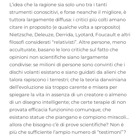
L’idea che la ragione sia solo uno tra i tanti
strumenti conoscitivi, e forse neanche il migliore, è
tuttora largamente diffusa: i critici più colti amano
citare in proposito (e qualche volta a sproposito)
Nietzsche, Deleuze, Derrida, Lyotard, Foucault e altri
filosofi considerati “relativisti”. Altre persone, meno
acculturate, basano le loro critiche sul fatto che
opinioni non scientifiche siano largamente
condivise: se milioni di persone sono convinti che i
dischi volanti esistano e siano guidati da alieni che
talora rapiscono i terrestri; che la teoria darwiniana
dell’evoluzione sia troppo carente e misera per
spiegare la vita in assenza di un creatore o almeno
di un disegno intelligente; che certe terapie di non
provata efficacia funzionino comunque; che
esistano statue che piangano e compiono miracoli…
allora che bisogno c’è di prove scientifiche? Non è
più che sufficiente l’ampio numero di “testimoni”?