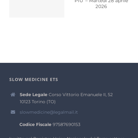
SLOW MEDICINE ETS
Sede Legale
Corso Vittorio Emanuele II, 52
10123 Torino (TO)
slowmedicine@legalmail.it
Codice Fiscale
97587690153