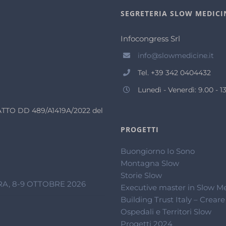
SEGRETERIA SLOW MEDICI
Infocongress Srl
info@slowmedicine.it
Tel. +39 342 0404432
Lunedì - Venerdì: 9.00 - 13
n ATTO DD 489/A1419A/2022 del
PROGETTI
Buongiorno Io Sono
Montagna Slow
Storie Slow
A, 8-9 OTTOBRE 2026
Executive master in Slow M
Building Trust Italy – Creare
Ospedali e Territori Slow
Progetti 2024