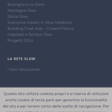
Buongiorno Io Sono
Montagna Slow
Storie Slow
Executive master in Slow Medicine
Building Trust Italy – Creare Fiducia
Ospedali e Territori Slow
Progetti 2024
LA RETE SLOW
I Soci Istituzionali
Questo sito utilizza cookies propri e si riserva di utilizzare
anche cookie di terze parti per garantire la funzionalità
del sito e per tenere conto delle scelte di navigazione. Per
© SLOW MEDICINE ETS |
2026 |
Sede Legale
| Corso