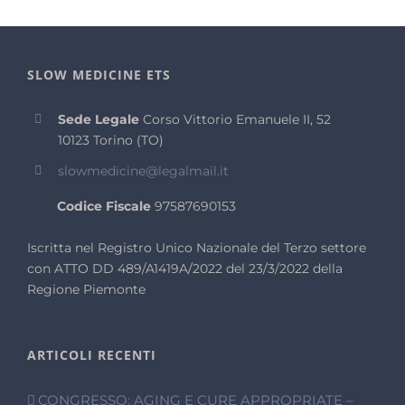
SLOW MEDICINE ETS
Sede Legale
Corso Vittorio Emanuele II, 52
10123 Torino (TO)
slowmedicine@legalmail.it
Codice Fiscale
97587690153
Iscritta nel Registro Unico Nazionale del Terzo settore
con ATTO DD 489/A1419A/2022 del 23/3/2022 della
Regione Piemonte
ARTICOLI RECENTI
CONGRESSO: AGING E CURE APPROPRIATE –