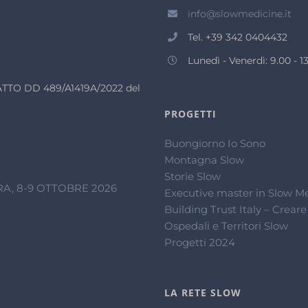
info@slowmedicine.it
Tel. +39 342 0404432
Lunedì - Venerdì: 9.00 - 13
n ATTO DD 489/A1419A/2022 del
PROGETTI
Buongiorno Io Sono
Montagna Slow
Storie Slow
A, 8-9 OTTOBRE 2026
Executive master in Slow M
Building Trust Italy – Creare
Ospedali e Territori Slow
Progetti 2024
LA RETE SLOW