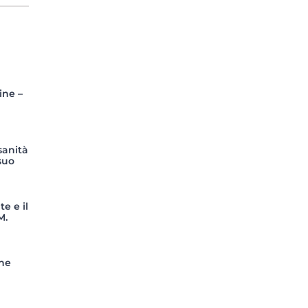
ine –
sanità
suo
te e il
M.
che