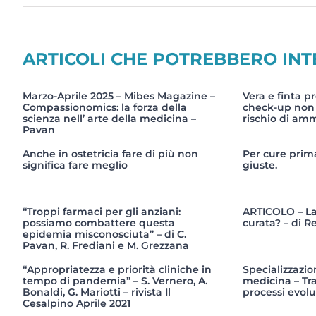
ARTICOLI CHE POTREBBERO IN
Marzo-Aprile 2025 – Mibes Magazine –
Vera e finta p
Compassionomics: la forza della
check-up non s
scienza nell’ arte della medicina –
rischio di amm
Pavan
Anche in ostetricia fare di più non
Per cure prima
significa fare meglio
giuste.
“Troppi farmaci per gli anziani:
ARTICOLO – La
possiamo combattere questa
curata? – di R
epidemia misconosciuta” – di C.
Pavan, R. Frediani e M. Grezzana
“Appropriatezza e priorità cliniche in
Specializzazio
tempo di pandemia” – S. Vernero, A.
medicina – Tr
Bonaldi, G. Mariotti – rivista Il
processi evolut
Cesalpino Aprile 2021