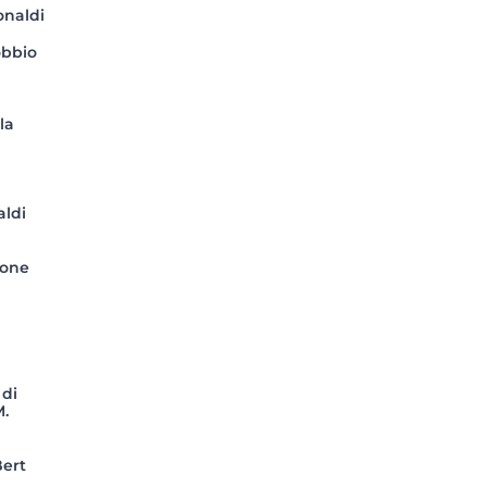
onaldi
obbio
la
aldi
ione
 di
M.
Bert