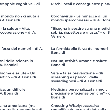
rappole cognitive – di
Rischi locali e conseguenze plan
l mondo non ci aiuta a
Coronavirus – Le minacce di un
i A. Bonaldi
mondo iperconnesso – di A. Bona
 la salute – Vita,
“Bisogna investire su una medic
cooperazione – di A.
sobria, rispettosa e giusta.” – di S
Vernero
 forza dei numeri – di A.
La formidabile forza dei numeri –
Bonaldi
oni della scienza in
Natura, attività umane e salute – 
A. Bonaldi
Bonaldi
obioma e salute – Un
Vera e falsa prevenzione – Gli
otico – di A. Bonaldi
screening e i pericoli della
sovradiagnosi – di A. Bonaldi
ca, un difficile
Medicina personalizzata, medici
A. Bonaldi
precisione e “scienze omiche” – d
Bonaldi
cina americana (ma
Choosing Wisely: eccessiva
ta autodistruggendo – di
semplificazione o antidoto alla