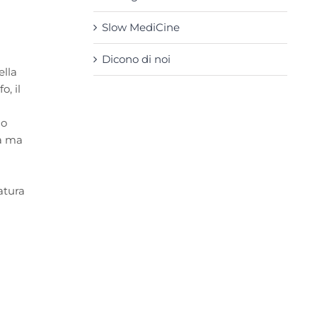
Slow MediCine
Dicono di noi
ella
o, il
do
sa ma
atura