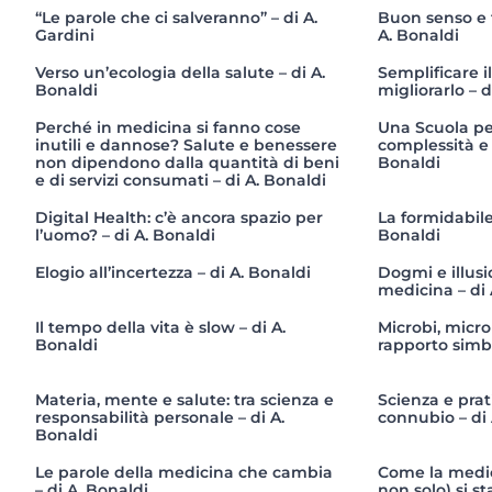
“Le parole che ci salveranno” – di A.
Buon senso e t
Gardini
A. Bonaldi
Verso un’ecologia della salute – di A.
Semplificare i
Bonaldi
migliorarlo – d
Perché in medicina si fanno cose
Una Scuola per
inutili e dannose? Salute e benessere
complessità e 
non dipendono dalla quantità di beni
Bonaldi
e di servizi consumati – di A. Bonaldi
Digital Health: c’è ancora spazio per
La formidabile
l’uomo? – di A. Bonaldi
Bonaldi
Elogio all’incertezza – di A. Bonaldi
Dogmi e illusi
medicina – di 
Il tempo della vita è slow – di A.
Microbi, micr
Bonaldi
rapporto simbi
Materia, mente e salute: tra scienza e
Scienza e prati
responsabilità personale – di A.
connubio – di 
Bonaldi
Le parole della medicina che cambia
Come la medi
– di A. Bonaldi
non solo) si s