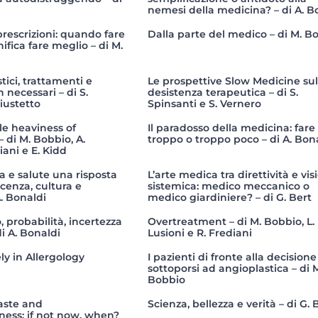
nemesi della medicina? – di A. B
rescrizioni: quando fare
Dalla parte del medico – di M. B
ifica fare meglio – di M.
ici, trattamenti e
Le prospettive Slow Medicine sul
necessari – di S.
desistenza terapeutica – di S.
iustetto
Spinsanti e S. Vernero
e heaviness of
Il paradosso della medicina: fare
 di M. Bobbio, A.
troppo o troppo poco – di A. Bon
iani e E. Kidd
a e salute una risposta
L’arte medica tra direttività e vis
cenza, cultura e
sistemica: medico meccanico o
. Bonaldi
medico giardiniere? – di G. Bert
 probabilità, incertezza
Overtreatment – di M. Bobbio, L.
i A. Bonaldi
Lusioni e R. Frediani
y in Allergology
I pazienti di fronte alla decisione
sottoporsi ad angioplastica – di 
Bobbio
aste and
Scienza, bellezza e verità – di G. 
ness: if not now, when?