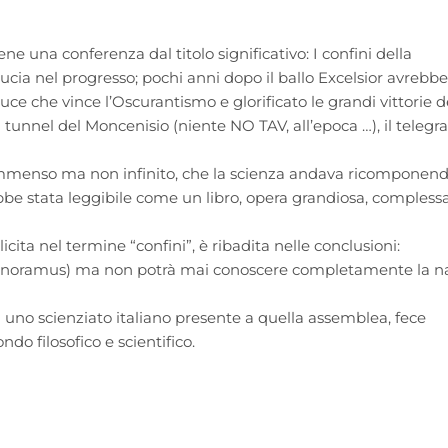
ne una conferenza dal titolo significativo: I confini della
ucia nel progresso; pochi anni dopo il ballo Excelsior avrebbe
ce che vince l’Oscurantismo e glorificato le grandi vittorie d
 il tunnel del Moncenisio (niente NO TAV, all’epoca …), il telegraf
 immenso ma non infinito, che la scienza andava ricomponen
ebbe stata leggibile come un libro, opera grandiosa, comples
cita nel termine “confini”, è ribadita nelle conclusioni:
(ignoramus) ma non potrà mai conoscere completamente la n
i uno scienziato italiano presente a quella assemblea, fece
do filosofico e scientifico.