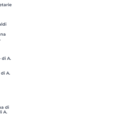
etarie
ldi
ina
.
 di A.
di A.
na di
i A.