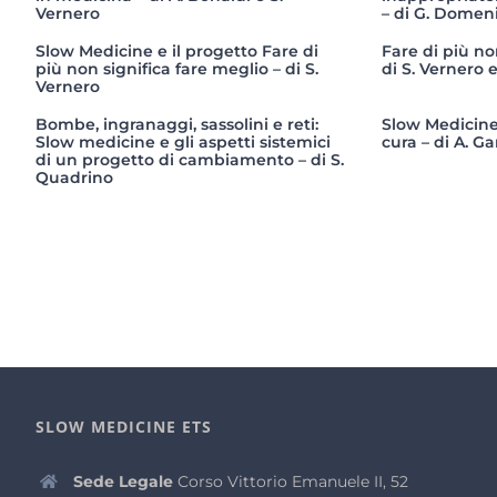
Vernero
– di G. Domeni
Slow Medicine e il progetto Fare di
Fare di più no
più non significa fare meglio – di S.
di S. Vernero
Vernero
Bombe, ingranaggi, sassolini e reti:
Slow Medicine:
Slow medicine e gli aspetti sistemici
cura – di A. G
di un progetto di cambiamento – di S.
Quadrino
SLOW MEDICINE ETS
Sede Legale
Corso Vittorio Emanuele II, 52