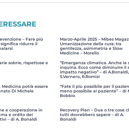
TERESSARE
revenzione – Fare più
Marzo-Aprile 2025 – Mibes Magaz
ignifica ridurre il
Umanizzazione della cura: tra
alarsi
gentilezza, asimmetria e Slow
Medicine – Morello
rie sobrie, rispettose e
“Emergenza climatica. Anche la 
inquina. Ecco come diminuire il 
impatto negativo” – di A.Bonaldi,
S.Vernero, R.Romizi
 Medicina potrà essere
“Fate il più possibile per il pazien
enato Di Michele
meno possibile al paziente” – di 
Bobbio
ne e cooperazione in
Recovery Plan – Due o tre cose 
ama e ordito dei
tutti dovrebbero sapere – di A.
ivi – di A. Bonaldi
Bonaldi